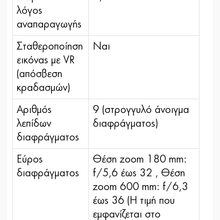
λόγος
αναπαραγωγής
Σταθεροποίηση
Ναι
εικόνας με VR
(απόσβεση
κραδασμών)
Αριθμός
9 (στρογγυλό άνοιγμα
λεπίδων
διαφράγματος)
διαφράγματος
Εύρος
Θέση zoom 180 mm:
διαφράγματος
f/5,6 έως 32 , Θέση
zoom 600 mm: f/6,3
έως 36 (Η τιμή που
εμφανίζεται στο