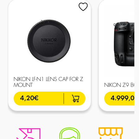
NIKON LF-N1 LENS CAP FOR Z
MOUNT
NIKON Z9 BO
4,20€
4.999,0