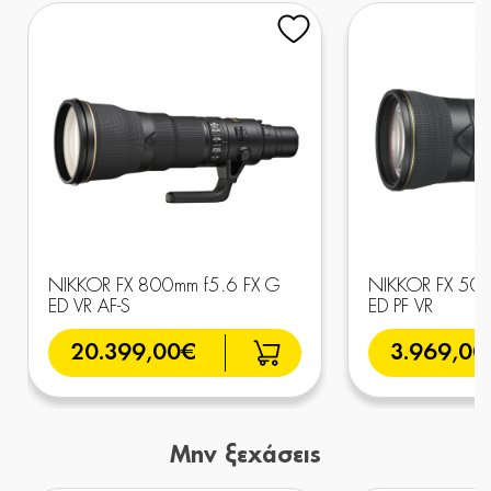
NIKKOR FX 800mm f5.6 FX G
NIKKOR FX 500
ED VR AF-S
ED PF VR
20.399,00€
3.969,00
Μην ξεχάσεις