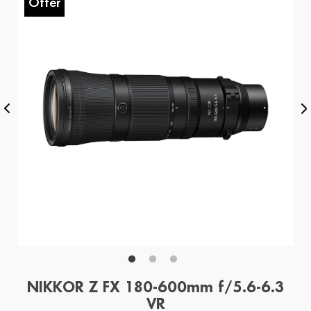
Offer
O
NIKKOR Z FX 180-600mm f/5.6-6.3
VR