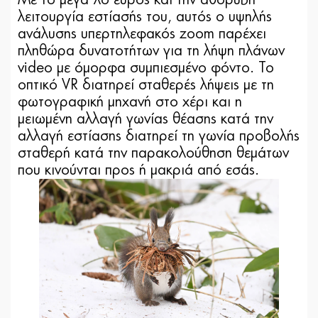
Με το μεγα΄λο εύρος και την αθόρυβη
λειτουργία εστίασής του, αυτός ο υψηλής
ανάλυσης υπερτηλεφακός zoom παρέχει
πληθώρα δυνατοτήτων για τη λήψη πλάνων
video με όμορφα συμπιεσμένο φόντο. Το
οπτικό VR διατηρεί σταθερές λήψεις με τη
φωτογραφική μηχανή στο χέρι και η
μειωμένη αλλαγή γωνίας θέασης κατά την
αλλαγή εστίασης διατηρεί τη γωνία προβολής
σταθερή κατά την παρακολούθηση θεμάτων
που κινούνται προς ή μακριά από εσάς.