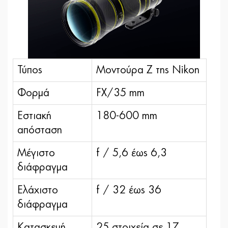
Τύπος
Μοντούρα Ζ της Nikon
Φορμά
FX/35 mm
Εστιακή
180-600 mm
απόσταση
Μέγιστο
f / 5,6 έως 6,3
διάφραγμα
Ελάχιστο
f / 32 έως 36
διάφραγμα
Κατασκευή
25 στοιχεία σε 17