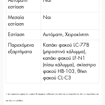
Αυτόματη
Ναι
εστίαση
Μεσαία
Ναι
εστίαση
Εστίαση
Αυτόματη, Χειροκίνητη
Παρεχόμενα
Καπάκι φακού LC-77B
εξαρτήματα
(μπροστινό κάλυμμα),
καπάκι φακού LF-N1
(πίσω κάλυμμα), σκίαστρο
φακού HB-103, θήκη
φακού CL-C3
1
Δεν παρέχεται εγγύηση ότι ο φακός θα παραμένει ανθεκτικός στη σκόνη και τα σταγονίδια σε όλες τις περιστάσεις και
υπό όλες τις συνθήκες.