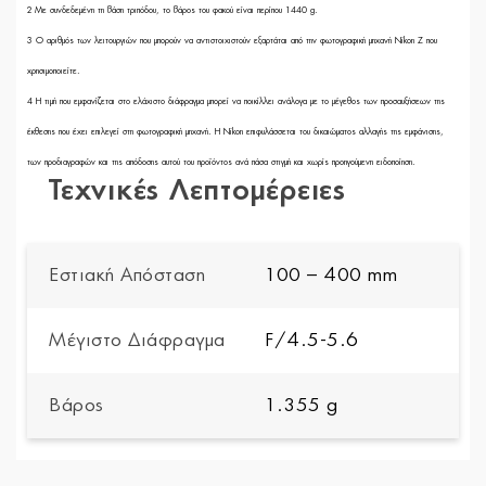
2
Με συνδεδεμένη τη βάση τριπόδου, το βάρος του φακού είναι περίπου 1440 g.
3
Ο αριθμός των λειτουργιών που μπορούν να αντιστοιχιστούν εξαρτάται από την φωτογραφική μηχανή Nikon Z που
χρησιμοποιείτε.
4
Η τιμή που εμφανίζεται στο ελάχιστο διάφραγμα μπορεί να ποικίλλει ανάλογα με το μέγεθος των προσαυξήσεων της
έκθεσης που έχει επιλεγεί στη φωτογραφική μηχανή. Η Nikon επιφυλάσσεται του δικαιώματος αλλαγής της εμφάνισης,
των προδιαγραφών και της απόδοσης αυτού του προϊόντος ανά πάσα στιγμή και χωρίς προηγούμενη ειδοποίηση.
Τεχνικές Λεπτομέρειες
Εστιακή Απόσταση
100 – 400 mm
Μέγιστο Διάφραγμα
F/4.5-5.6
Βάρος
1.355 g