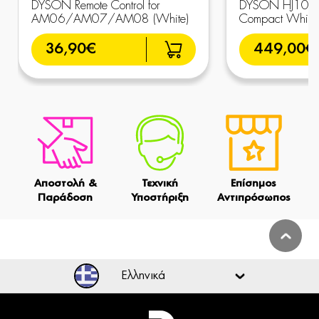
DYSON Remote Control for
DYSON HJ10 Hus
AM06/AM07/AM08 (White)
Compact White/
36,90€
449,00€
Αποστολή &
Τεχνική
Επίσημος
Παράδοση
Υποστήριξη
Αντιπρόσωπος
Ελληνικά
Ελληνικά