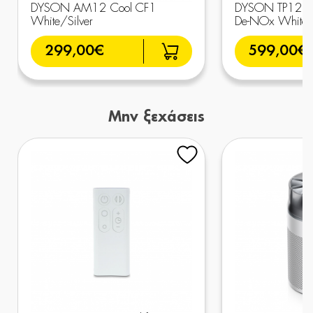
DYSON AM12 Cool CF1
DYSON TP12 Pur
White/Silver
De-NOx White
299,00€
599,00€
Μην ξεχάσεις