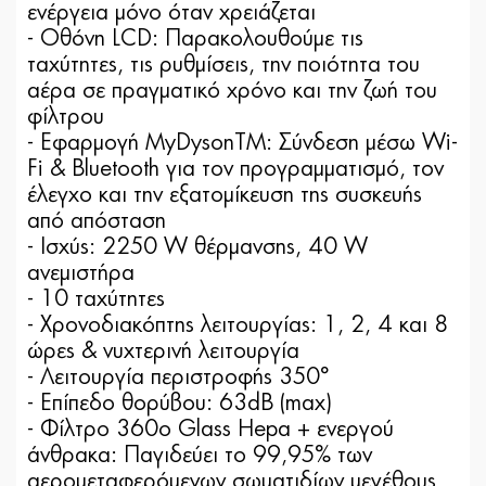
ενέργεια μόνο όταν χρειάζεται
- Οθόνη LCD: Παρακολουθούμε τις
ταχύτητες, τις ρυθμίσεις, την ποιότητα του
αέρα σε πραγματικό χρόνο και την ζωή του
φίλτρου
- Εφαρμογή MyDysonTM: Σύνδεση μέσω Wi-
Fi & Bluetooth για τον προγραμματισμό, τον
έλεγχο και την εξατομίκευση της συσκευής
από απόσταση
- Ισχύς: 2250 W θέρμανσης, 40 W
ανεμιστήρα
- 10 ταχύτητες
- Χρονοδιακόπτης λειτουργίας: 1, 2, 4 και 8
ώρες & νυχτερινή λειτουργία
- Λειτουργία περιστροφής 350°
- Επίπεδο θορύβου: 63dB (max)
- Φίλτρο 360ο Glass Hepa + ενεργού
άνθρακα: Παγιδεύει το 99,95% των
αερομεταφερόμενων σωματιδίων μεγέθους