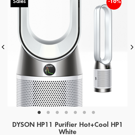
Sales
%
-10%
DYSON HP11 Purifier Hot+Cool HP1
White