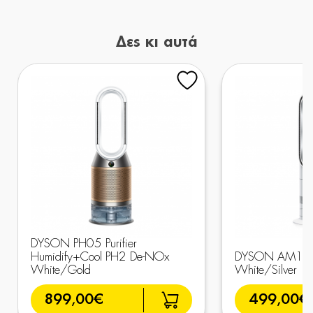
Δες κι αυτά
DYSON PH05 Purifier
Humidify+Cool PH2 De-NOx
DYSON AM15 H
White/Gold
White/Silver
899,00€
499,00€