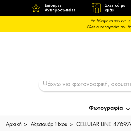
Επίσημες
Σχετικά με
Αντιπροσωπείες
εμάς
Θα θέλαμε να σας ενημε
Όλες οι παραγγελίες που 
Φωτογραφία
Αρχική
Αξεσουάρ Ήχου
CELLULAR LINE 476976