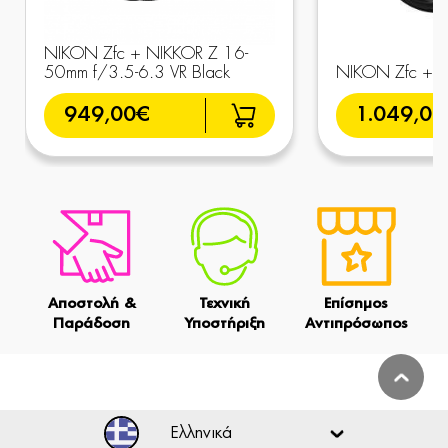
NIKON Zfc + NIKKOR Z 16-
50mm f/3.5-6.3 VR Black
NIKON Zfc + 2
949,00€
1.049,00
Αποστολή &
Τεχνική
Επίσημος
Παράδοση
Υποστήριξη
Αντιπρόσωπος
Ελληνικά