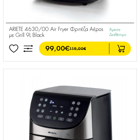
ARIETE 4630/00 Air Fryer Φριτέζα Αέρος
Άμεσα
με Grill 9L Black
Διαθέσιμο
99,00€
119,00€