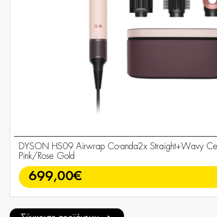
DYSON HS09 Airwrap Co-anda2x Straight+Wavy Ce
Pink/Rose Gold
699,00€