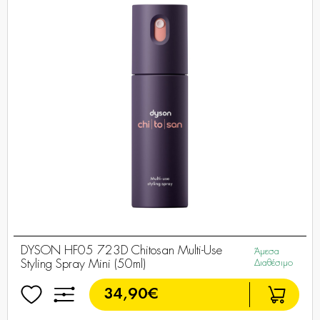
DYSON HF05 723D Chitosan Multi-Use
Άμεσα
Styling Spray Mini (50ml)
Διαθέσιμο
34,90€