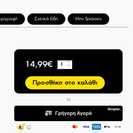
εριγραφή
Σχετικά Είδη
Μην ξεχάσεις
14,99€
+
−
Προσθήκη στο καλάθι