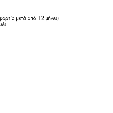
φορτίο μετά από 12 μήνες)
υές