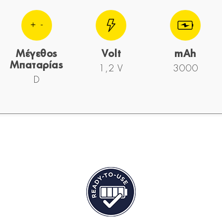
Μέγεθος
Volt
mAh
Μπαταρίας
1,2 V
3000
D