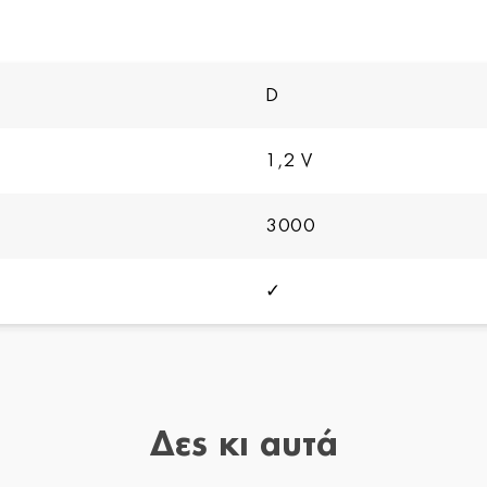
D
1,2 V
3000
✓
Δες κι αυτά