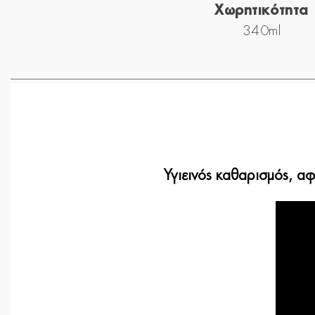
Χωρητικότητα
340ml
Υγιεινός καθαρισμός, α