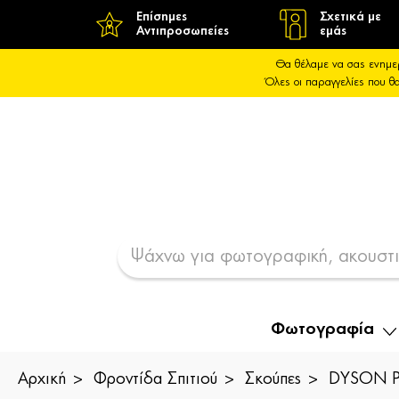
Επίσημες
Σχετικά με
Αντιπροσωπείες
εμάς
Θα θέλαμε να σας ενημε
Όλες οι παραγγελίες που 
Φωτογραφία
Αρχική
Φροντίδα Σπιτιού
Σκούπες
DYSON Pe