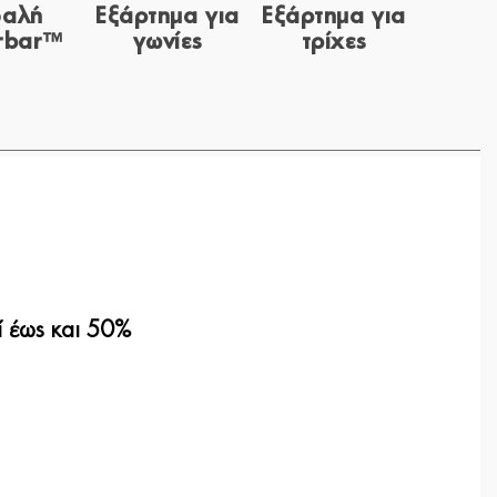
φαλή
Εξάρτημα για
Εξάρτημα για
rbar™
γωνίες
τρίχες
 έως και 50%