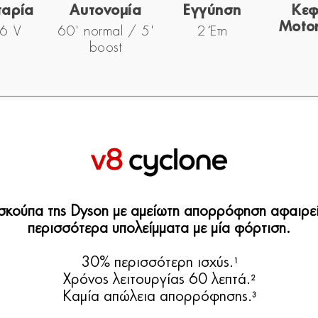
αρία
Αυτονομία
Εγγύηση
Κε
Moto
6 V
60' normal / 5'
2 Έτη
boost
σκούπα της Dyson με αμείωτη απορρόφηση αφαιρεί
περισσότερα υπολείμματα με μία φόρτιση.
30% περισσότερη ισχύς.
1
Χρόνος λειτουργίας 60 λεπτά.
2
Καμία απώλεια απορρόφησης.
3