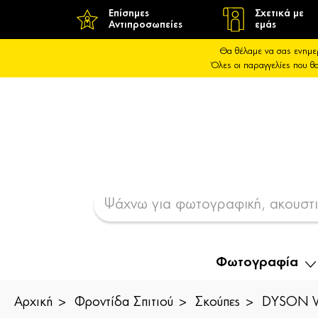
Επίσημες
Σχετικά με
Αντιπροσωπείες
εμάς
Θα θέλαμε να σας ενημε
Όλες οι παραγγελίες που 
Φωτογραφία
Αρχική
Φροντίδα Σπιτιού
Σκούπες
DYSON V8