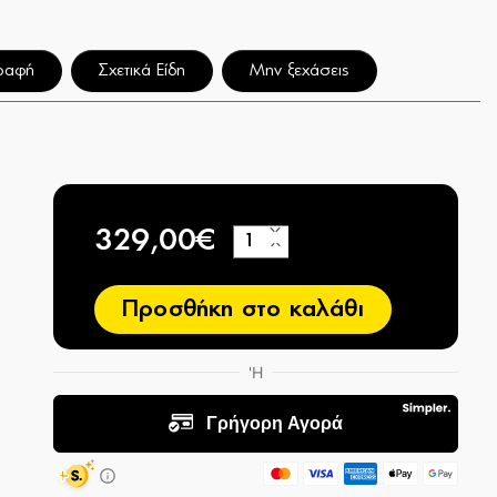
ραφή
Σχετικά Είδη
Μην ξεχάσεις
329,00€
+
−
Προσθήκη στο καλάθι