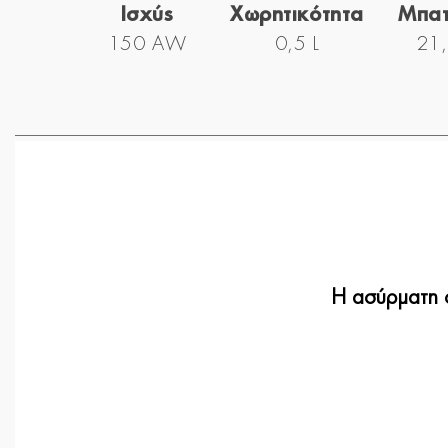
Ισχύς
Χωρητικότητα
Μπατ
150 AW
0,5 L
21,
Η ασύρματη 