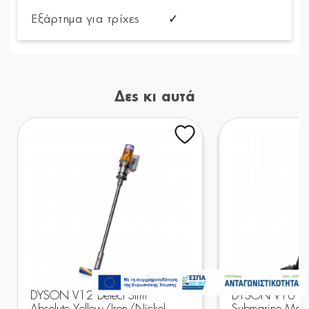
Εξάρτημα για τρίχες
✓
Δες κι αυτά
599,00€
Άμεσα Διαθέσιμο
Προσθήκη στο καλάθι
DYSON V12 Detect Slim
DYSON V16 Pis