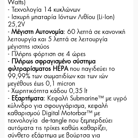
Watts)
- Τεχνολογία 14 κυκλώνων
- Ισχυρή μπαταρία Ιόντων Λιθίου (Li-Ion)
25,2V
-
Μέγιστη Αυτονομία
: 60 λεπτά σε κανονική
λειτουργία και 5 λεπτά σε λειτουργία
μέγιστης ισχύος
- Πλήρης φόρτιση σε 4 ώρες
-
Πλήρως σφραγισμένο σύστημα
φιλτραρίσματος HEPA
που παγιδεύει το
99,99% των σωματιδίων και των ιών
μεγέθους έως 0,1 micron
- Χωρητικότητα κάδου 0,35 lt
-
Εξαρτήματα
: Κεφαλή Submarine™ με υγρό
κύλινδρο για σφουγγάρισμα, κεφαλή
καθαρισμού Digital Motorbar™ με
τεχνολογία de-tangle που ξεμπερδεύει
αυτόματα τις τρίχες καθώς καθαρίζει,
σύνθετο εξάρτημα με βούρτσα για