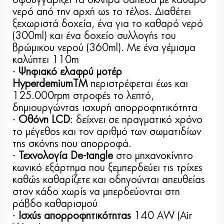
σφουγγαρίζει τα σκληρά δάπεδα με καθαρό
νερό από την αρχή ως το τέλος. Διαθέτει
ξεχωριστά δοχεία, ένα για το καθαρό νερό
(300ml) και ένα δοχείο συλλογής του
βρώμικου νερού (360ml). Με ένα γέμισμα
καλύπτει 110m
-
Ψηφιακό ελαφρύ μοτέρ
HyperdemiumTM
περιστρέφεται έως και
125.000rpm στροφές το λεπτό,
δημιουργώντας ισχυρή απορροφητικότητα
-
Οθόνη LCD
: δείχνει σε πραγματικό χρόνο
το μέγεθος και τον αριθμό των σωματιδίων
της σκόνης που απορροφά.
-
Τεχνολογία De-tangle
στο μηχανοκίνητο
κωνικό εξάρτημα που ξεμπερδεύει τις τρίχες
καθώς καθαρίζετε και οδηγούνται απευθείας
στον κάδο χωρίς να μπερδεύονται στη
ράβδο καθαρισμού
-
Ισχύς απορροφητικότητας
140 AW (Air