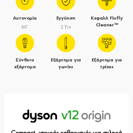
Αυτονομία
Εγγύηση
Κεφαλή Fluffy
Cleaner™
60'
2 Έτη
Σύνθετο
Εξάρτημα για
Εξάρτημα για
εξάρτημα
γωνίες
τρίχες