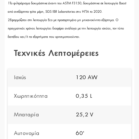
1Το φιλτράρισμα δοκιμάστηκε έναντι του ASTM F3150, δοκιμάστηκε σε λειτουργία Boost
από ανεξάρτητα τρίτα μέρη, SGS IBR Laboratories στις ΗΠΑ το 2020.
2Εφαρμόζεται στη λειτουργία Eco με προσαρτημένο μη μηχανοκίνητο εξάρτημα. Ο
πραγματικός χρόνος λειτουργίας διαφέρει ανάλογα με την λειτουργία ισχύος, τον τύπο
δαπέδου και/ή τα εξαρτήματα που χρησιμοποιούνται.
Τεχνικές Λεπτομέρειες
Ισχύς
120 AW
Χωρητικότητα
0,35 L
Μπαταρία
25,2 V
Αυτονομία
60'