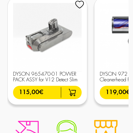
DYSON 965470-01 POWER
DYSON 972182
PACK ASSY for V12 Detect Slim
Cleanerhead fo
115,00€
119,00€