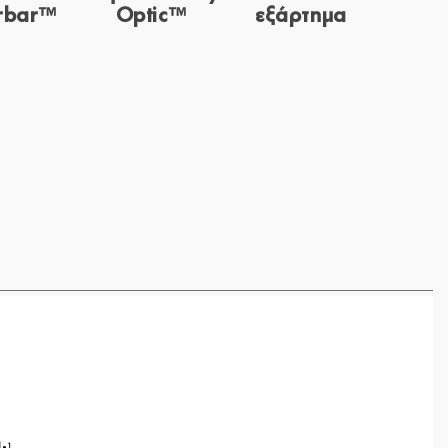
rbar™
Optic™
εξάρτημα
.
1