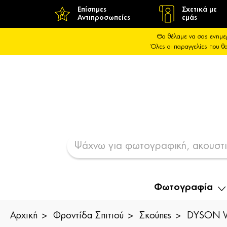
Επίσημες
Σχετικά με
Αντιπροσωπείες
εμάς
Θα θέλαμε να σας ενημε
Όλες οι παραγγελίες που 
Φωτογραφία
Αρχική
Φροντίδα Σπιτιού
Σκούπες
DYSON V1