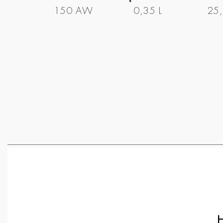
150 AW
0,35 L
25,
Η