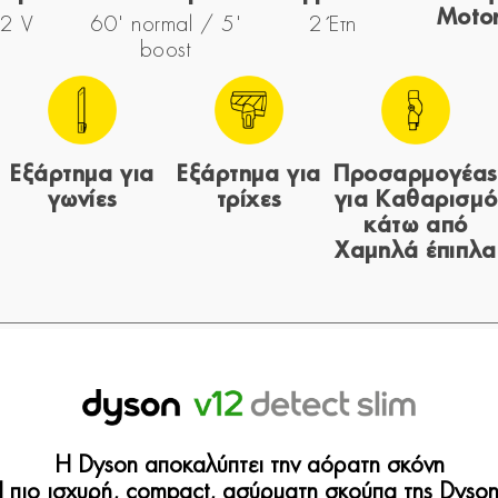
Moto
2 V
60' normal / 5'
2 Έτη
boost
Εξάρτημα για
Εξάρτημα για
Προσαρμογέας
γωνίες
τρίχες
για Καθαρισμό
κάτω από
Χαμηλά έπιπλα
Η Dyson αποκαλύπτει την αόρατη σκόνη
 πιο ισχυρή, compact, ασύρματη σκούπα της Dyson