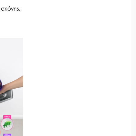
 σκόνης
2