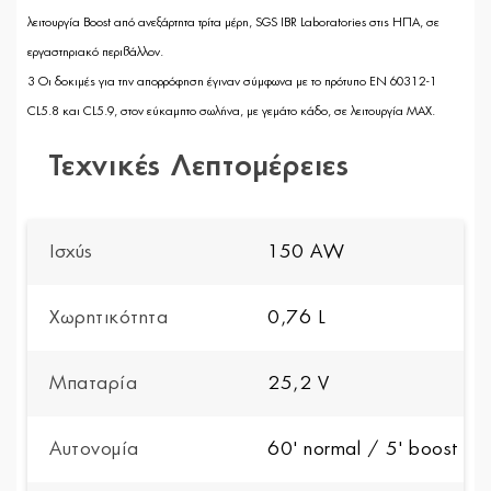
λειτουργία Boost από ανεξάρτητα τρίτα μέρη, SGS IBR Laboratories στις ΗΠΑ, σε
εργαστηριακό περιβάλλον.
3
Οι δοκιμές για την απορρόφηση έγιναν σύμφωνα με το πρότυπο EN 60312-1
CL5.8 και CL5.9, στον εύκαμπτο σωλήνα, με γεμάτο κάδο, σε λειτουργία MAX.
Τεχνικές Λεπτομέρειες
Ισχύς
150 AW
Χωρητικότητα
0,76 L
Μπαταρία
25,2 V
Αυτονομία
60' normal / 5' boost