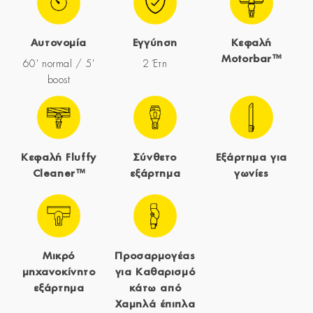
Αυτονομία
Εγγύηση
Κεφαλή
Motorbar™
60' normal / 5'
2 Έτη
boost
Κεφαλή Fluffy
Σύνθετο
Εξάρτημα για
Cleaner™
εξάρτημα
γωνίες
Μικρό
Προσαρμογέας
μηχανοκίνητο
για Καθαρισμό
εξάρτημα
κάτω από
Χαμηλά έπιπλα