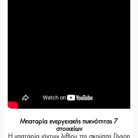
Μπαταρία ενεργειακής πυκνότητας 7
στοιχείων
Η μπαταρία ιόντων λιθίου της σκούπας Dyson