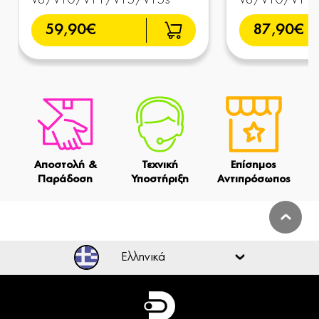
V8/V10/V11/V15/V15s
V8/V10/V11
59,90€
87,90€
Αποστολή &
Τεχνική
Επίσημος
Παράδοση
Υποστήριξη
Αντιπρόσωπος
Ελληνικά
Ελληνικά