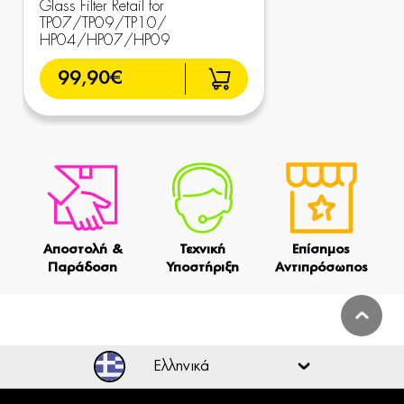
Glass Filter Retail for
TP07/TP09/TP10/
HP04/HP07/HP09
99,90€
Αποστολή &
Τεχνική
Επίσημος
Παράδοση
Υποστήριξη
Αντιπρόσωπος
Ελληνικά